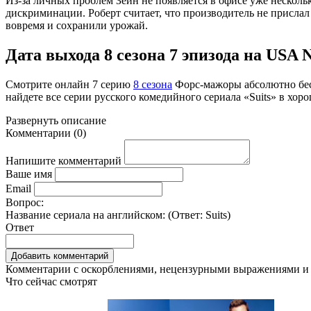
Из-за личных проблем Зейн не появляется в офисе уже несколь
дискриминации. Роберт считает, что производитель не прислал
вовремя и сохранили урожай.
Дата выхода 8 сезона 7 эпизода на USA Ne
Смотрите онлайн
7 серию
8 сезона
Форс-мажоры абсолютно бес
найдете все серии русского комедийного сериала «Suits» в хор
Развернуть
описание
Комментарии
(
0
)
Напишите комментарий
Ваше имя
Email
Вопрос:
Название сериала на английском: (Ответ:
Suits
)
Ответ
Комментарии с оскорблениями, нецензурными выражениями и 
Что сейчас смотрят