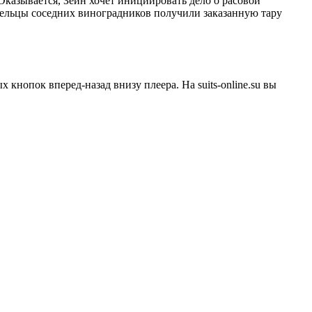
Оказывается, Зейн хочет инициировать дело о расовой
адельцы соседних виноградников получили заказанную тару
 кнопок вперед-назад внизу плеера. На
suits-online.su
вы