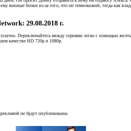
ко дней. Он просит Донну отправить к нему на подмогу Алекса. 
 ему винные бочки из-за того, что он темнокожий, тогда как вл
twork: 29.08.2018 г.
платно. Переключайтесь между сериями легко с помощью желтых
ошем качестве HD 720p и 1080p.
рекламой не будут опубликованы