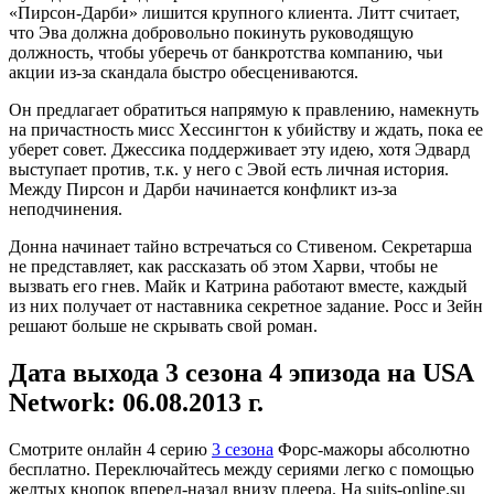
«Пирсон-Дарби» лишится крупного клиента. Литт считает,
что Эва должна добровольно покинуть руководящую
должность, чтобы уберечь от банкротства компанию, чьи
акции из-за скандала быстро обесцениваются.
Он предлагает обратиться напрямую к правлению, намекнуть
на причастность мисс Хессингтон к убийству и ждать, пока ее
уберет совет. Джессика поддерживает эту идею, хотя Эдвард
выступает против, т.к. у него с Эвой есть личная история.
Между Пирсон и Дарби начинается конфликт из-за
неподчинения.
Донна начинает тайно встречаться со Стивеном. Секретарша
не представляет, как рассказать об этом Харви, чтобы не
вызвать его гнев. Майк и Катрина работают вместе, каждый
из них получает от наставника секретное задание. Росс и Зейн
решают больше не скрывать свой роман.
Дата выхода 3 сезона 4 эпизода на USA
Network: 06.08.2013 г.
Смотрите онлайн
4 серию
3 сезона
Форс-мажоры абсолютно
бесплатно. Переключайтесь между сериями легко с помощью
желтых кнопок вперед-назад внизу плеера. На
suits-online.su