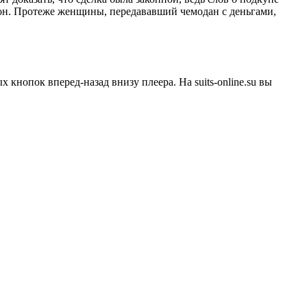
тон. Протеже женщины, передававший чемодан с деньгами,
 кнопок вперед-назад внизу плеера. На
suits-online.su
вы