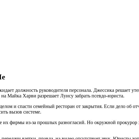
Me
идает должность руководителя персонала. Джессика решает утеш
на Майка Харви разрешает Луису забрать псевдо-юриста.
елом и спасти семейный ресторан от закрытия. Если дело об от
сить вызов системе.
е их фирмы из-за прошлых разногласий. Но окружной прокурор 
ередачи взятки, правда, на видео отсутствует звук. Юристы хотя