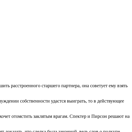
ить расстроенного старшего партнера, она советует ему взять
чуждении собственности удастся выиграть, то в действующее
хочет отомстить заклятым врагам. Спектер и Пирсон решают на
т доказать, что сделка была законной, ведь слов о подкупе