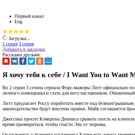
Первый канал
Eng
Загрузка...
1 серия
3 серия
Добавить в закладки
Расскажи друзьям:
Я хочу тебя к себе / I Want You to Want 
Во 2 серии 3 сезона сериала Форс-мажоры Литт официально пок
личного помощника и стать для него наставником. Обиженный 
Литт предлагает Россу поработать вместе над безвыигрышным д
законодательство будут внесены правки. Майк соглашается бро
Джессика просит Кэмерона Денниса срывать злость на клиентк
время примириться, чтобы спасти Эву от тюрьмы.
Оказывается, у бывшего наставника Харви есть запись момента п