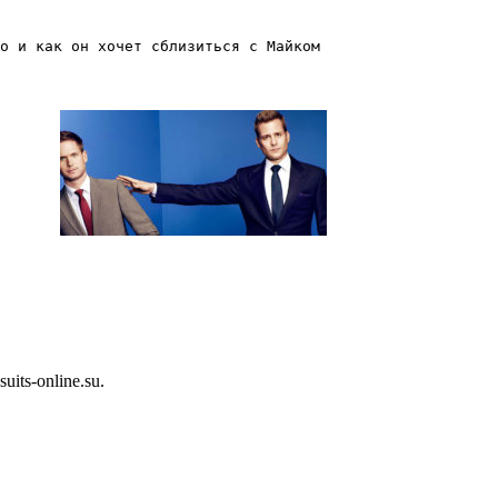
о и как он хочет сблизиться с Майком
 1 серия
ts-online.su.