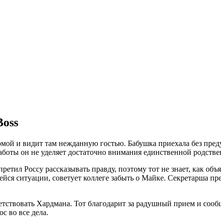
Boss
мой и видит там нежданную гостью. Бабушка приехала без преду
 работы он не уделяет достаточно внимания единственной родств
претил Россу рассказывать правду, поэтому тот не знает, как об
ся ситуации, советует коллеге забыть о Майке. Секретарша пред
ствовать Хардмана. Тот благодарит за радушный прием и сообщ
с во все дела.