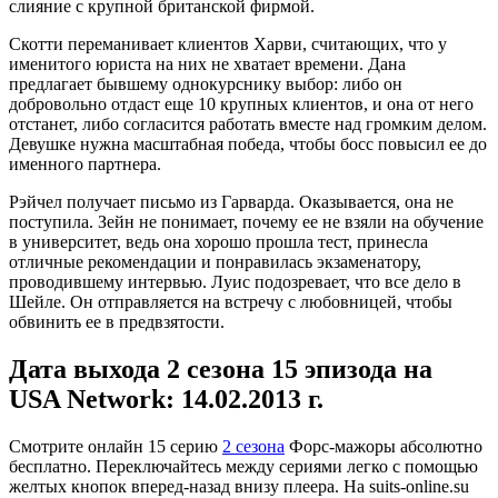
слияние с крупной британской фирмой.
Скотти переманивает клиентов Харви, считающих, что у
именитого юриста на них не хватает времени. Дана
предлагает бывшему однокурснику выбор: либо он
добровольно отдаст еще 10 крупных клиентов, и она от него
отстанет, либо согласится работать вместе над громким делом.
Девушке нужна масштабная победа, чтобы босс повысил ее до
именного партнера.
Рэйчел получает письмо из Гарварда. Оказывается, она не
поступила. Зейн не понимает, почему ее не взяли на обучение
в университет, ведь она хорошо прошла тест, принесла
отличные рекомендации и понравилась экзаменатору,
проводившему интервью. Луис подозревает, что все дело в
Шейле. Он отправляется на встречу с любовницей, чтобы
обвинить ее в предвзятости.
Дата выхода 2 сезона 15 эпизода на
USA Network: 14.02.2013 г.
Смотрите онлайн
15 серию
2 сезона
Форс-мажоры абсолютно
бесплатно. Переключайтесь между сериями легко с помощью
желтых кнопок вперед-назад внизу плеера. На
suits-online.su